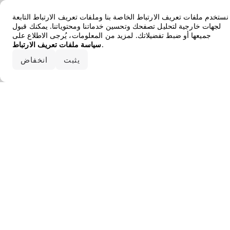
Error loading the brand
نستخدم ملفات تعريف الارتباط الخاصة بنا وملفات تعريف الارتباط التابعة
لجهات خارجية لتحليل تصفحك وتحسين خدماتنا ومحتوياتنا. يمكنك قبول
جميعها أو ضبط تفضيلاتك. لمزيد من المعلومات، يُرجى الاطلاع على
.
سياسة ملفات تعريف الارتباط
قبول الكل
يثبت
انخفاض