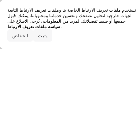
Error loading the brand
نستخدم ملفات تعريف الارتباط الخاصة بنا وملفات تعريف الارتباط التابعة
لجهات خارجية لتحليل تصفحك وتحسين خدماتنا ومحتوياتنا. يمكنك قبول
جميعها أو ضبط تفضيلاتك. لمزيد من المعلومات، يُرجى الاطلاع على
.
سياسة ملفات تعريف الارتباط
قبول الكل
يثبت
انخفاض