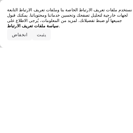
Error loading the brand
نستخدم ملفات تعريف الارتباط الخاصة بنا وملفات تعريف الارتباط التابعة
لجهات خارجية لتحليل تصفحك وتحسين خدماتنا ومحتوياتنا. يمكنك قبول
جميعها أو ضبط تفضيلاتك. لمزيد من المعلومات، يُرجى الاطلاع على
.
سياسة ملفات تعريف الارتباط
قبول الكل
يثبت
انخفاض